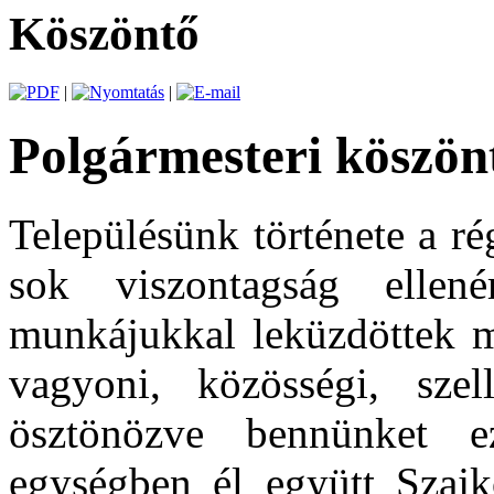
Köszöntő
|
|
Polgármesteri köszön
Településünk története a ré
sok viszontagság ellené
munkájukkal leküzdöttek m
vagyoni, közösségi, szell
ösztönözve bennünket e
egységben él együtt Szajk