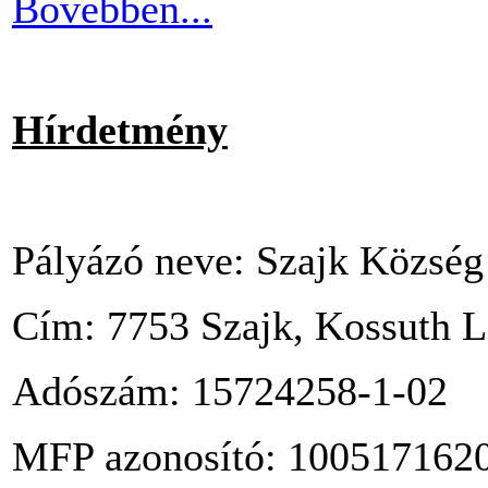
Bővebben...
Hírdetmény
Pályázó neve: Szajk Közsé
Cím: 7753 Szajk, Kossuth La
Adószám: 15724258-1-02
MFP azonosító: 1005171620