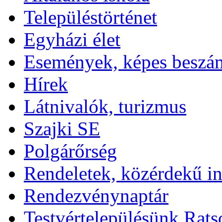
Településtörténet
Egyházi élet
Események, képes beszá
Hírek
Látnivalók, turizmus
Szajki SE
Polgárőrség
Rendeletek, közérdekű i
Rendezvénynaptár
Testvértelepülésünk Rats