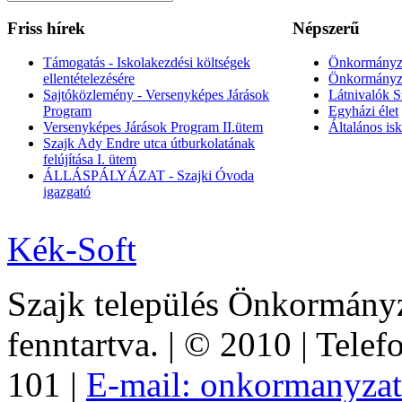
Friss hírek
Népszerű
Támogatás - Iskolakezdési költségek
Önkormányza
ellentételezésére
Önkormányz
Sajtóközlemény - Versenyképes Járások
Látnivalók S
Program
Egyházi élet
Versenyképes Járások Program II.ütem
Általános is
Szajk Ady Endre utca útburkolatának
felújítása I. ütem
ÁLLÁSPÁLYÁZAT - Szajki Óvoda
igazgató
Kék-Soft
Szajk település Önkormány
fenntartva. | © 2010 | Telef
101 |
E-mail: onkormanyza